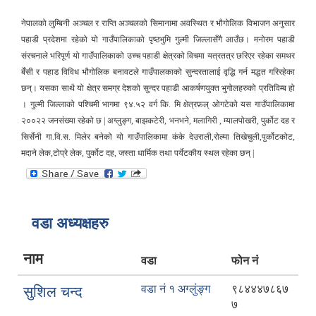
नेपालको लुम्बिनी अञ्चल र राप्ति अञ्चलको सिमानामा अवस्थित र भौगोलिक विभाजन अनुसार
पहाडी प्रदेशमा रहेको यो गाउँपालिकाको पृष्ठभुमि गुल्मी जिल्लासँगै आउँछ। मनोरम पहाडी
संरचनाले भरिपूर्ण यो गाउँपालिकाको उच्च पहाडी क्षेत्रको विचमा यत्रतत्र छरिएर रहेका समथर
बेँसी र पहाड विविध भौगोलिक बनावटले गाउँपालकाको सुन्दरतालाई वृद्धि गर्न मद्धत गरिरहेका
छन्। यसका साथै यो क्षेत्र समग्र देशको सुन्दर पहाडी आकर्षणयुक्त भुगोलहरुको प्रतिविम्ब हो
। गुल्मी जिल्लाको पश्चिमी भागमा ९४.५२ वर्ग कि. मि क्षेत्रफ़ल् ओगटेको यस गाउँपालिकामा
२००२२ जनसंख्या रहेको छ | अग्लुङ्ग, बाझकटेरी, भनभने, मलागिरी , म्यालपोखरी, पुर्कोट दह र
सिर्सेनी गा.वि.स. मिलेर बनेको यो गाउँपालिकामा कंके देउराली,रोल्मा तिखेचुली,पुर्कोटकोट,
मदाने लेक,टोप्रे लेक, पुर्कोट दह, जस्ता धार्मिक तथा पर्येटकीय स्थल रहेका छन् |
वडा अध्यक्षहरु
नाम
वडा
फोन नं
वडा नं १ अग्लुंङ्ग
९८४४४७८६७
सुशिल चन्द
७