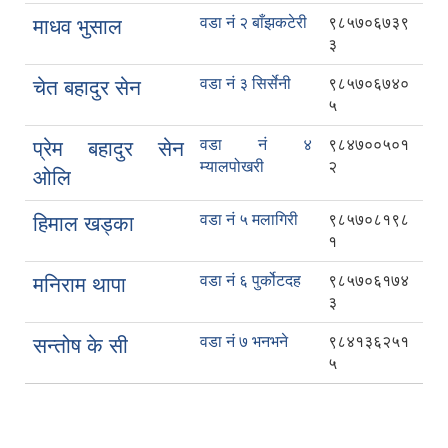
वडा नं २ बाँझकटेरी
९८५७०६७३९
माधव भुसाल
३
वडा नं ३ सिर्सेनी
९८५७०६७४०
चेत बहादुर सेन
५
वडा नं ४
९८४७००५०१
प्रेम बहादुर सेन
म्यालपोखरी
२
ओलि
वडा नं ५ मलागिरी
९८५७०८१९८
हिमाल खड्का
१
वडा नं ६ पुर्कोटदह
९८५७०६१७४
मनिराम थापा
३
वडा नं ७ भनभने
९८४१३६२५१
सन्तोष के सी
५