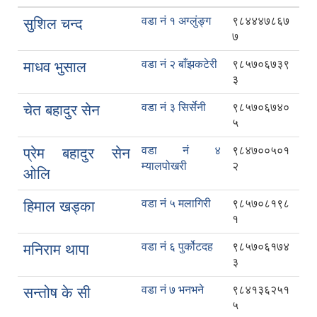
वडा नं १ अग्लुंङ्ग
९८४४४७८६७
सुशिल चन्द
७
वडा नं २ बाँझकटेरी
९८५७०६७३९
माधव भुसाल
३
वडा नं ३ सिर्सेनी
९८५७०६७४०
चेत बहादुर सेन
५
वडा नं ४
९८४७००५०१
प्रेम बहादुर सेन
म्यालपोखरी
२
ओलि
वडा नं ५ मलागिरी
९८५७०८१९८
हिमाल खड्का
१
वडा नं ६ पुर्कोटदह
९८५७०६१७४
मनिराम थापा
३
वडा नं ७ भनभने
९८४१३६२५१
सन्तोष के सी
५