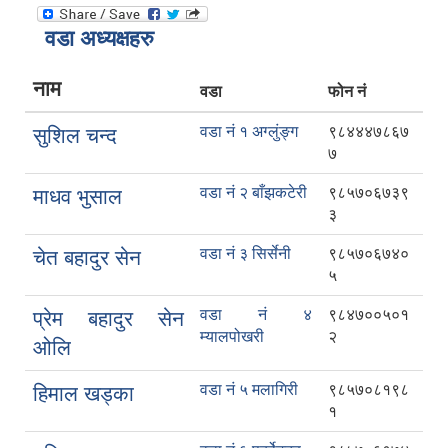
वडा अध्यक्षहरु
नाम
वडा
फोन नं
वडा नं १ अग्लुंङ्ग
९८४४४७८६७
सुशिल चन्द
७
वडा नं २ बाँझकटेरी
९८५७०६७३९
माधव भुसाल
३
वडा नं ३ सिर्सेनी
९८५७०६७४०
चेत बहादुर सेन
५
वडा नं ४
९८४७००५०१
प्रेम बहादुर सेन
म्यालपोखरी
२
ओलि
वडा नं ५ मलागिरी
९८५७०८१९८
हिमाल खड्का
१