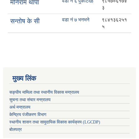
वडा नं ६ पुर्कोटदह
९८५७०६१७४
मनिराम थापा
३
वडा नं ७ भनभने
९८४१३६२५१
सन्तोष के सी
५
मुख्य लिंक
सङ्घीय मामिला तथा स्थानीय विकास मन्त्रालय
सुचना तथा संचार मन्त्रालय
अर्थ मन्त्रालय
केन्द्रिय पंजीकरण विभाग
स्थानीय शासन तथा सामुदायिक विकास कार्यक्रम (LGCDP)
बोलपत्र