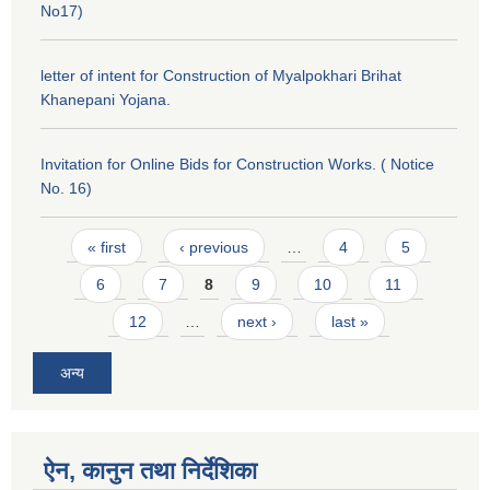
No17)
letter of intent for Construction of Myalpokhari Brihat
Khanepani Yojana.
Invitation for Online Bids for Construction Works. ( Notice
No. 16)
Pages
« first
‹ previous
…
4
5
6
7
8
9
10
11
12
…
next ›
last »
अन्य
ऐन, कानुन तथा निर्देशिका