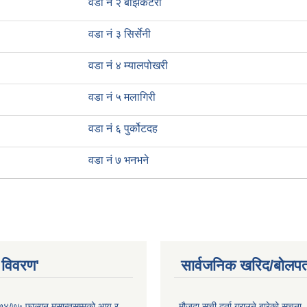
वडा नं २ बाँझकटेरी
वडा नं ३ सिर्सेनी
वडा नं ४ म्यालपोखरी
वडा नं ५ मलागिरी
वडा नं ६ पुर्कोटदह
वडा नं ७ भनभने
 विवरण'
सार्वजनिक खरिद/बोलपत
०७४/७५ फाल्गुन मसान्तसम्मको आय र
मौजुदा सुची दर्ता गराउने बारेको सूचना