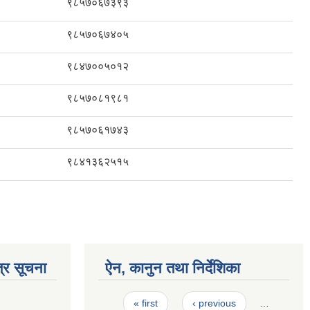
९८५७०६७३९३
९८५७०६७४०५
९८४७००५०१२
९८५७०८१९८१
९८५७०६१७४३
९८४१३६२५१५
्र सूचना
ऐन, कानुन तथा निर्देशिका
Pages
« first
‹ previous
…