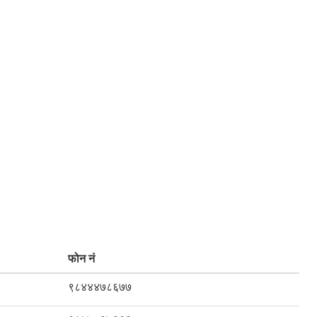
फोन नं
९८४४४७८६७७