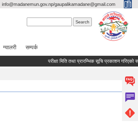
info@madanemun.gov.np/gaupalikamadane@gmail.com
Search form
Search
ग्यालरी
सम्पर्क
परीक्षा मिति तथा प्रारम्भिक सूचि प्रकाशन गरिएको सम्बन्