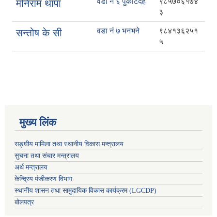
वडा नं ६ पुर्कोटदह
९८५७०६१७४
मनिराम थापा
३
वडा नं ७ भनभने
९८४१३६२५१
सन्तोष के सी
५
मुख्य लिंक
सङ्घीय मामिला तथा स्थानीय विकास मन्त्रालय
सुचना तथा संचार मन्त्रालय
अर्थ मन्त्रालय
केन्द्रिय पंजीकरण विभाग
स्थानीय शासन तथा सामुदायिक विकास कार्यक्रम (LGCDP)
बोलपत्र