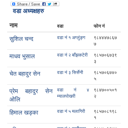
वडा अध्यक्षहरु
नाम
वडा
फोन नं
वडा नं १ अग्लुंङ्ग
९८४४४७८६७
सुशिल चन्द
७
वडा नं २ बाँझकटेरी
९८५७०६७३९
माधव भुसाल
३
वडा नं ३ सिर्सेनी
९८५७०६७४०
चेत बहादुर सेन
५
वडा नं ४
९८४७००५०१
प्रेम बहादुर सेन
म्यालपोखरी
२
ओलि
वडा नं ५ मलागिरी
९८५७०८१९८
हिमाल खड्का
१