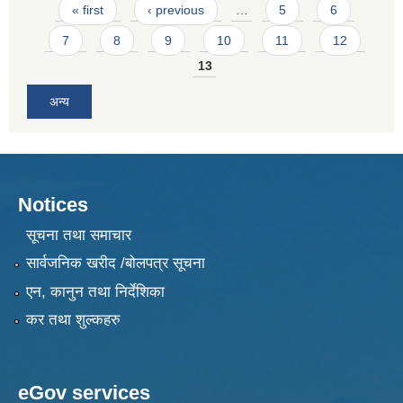
Pages
« first
‹ previous
…
5
6
7
8
9
10
11
12
13
अन्य
Notices
सूचना तथा समाचार
सार्वजनिक खरीद /बोलपत्र सूचना
एन, कानुन तथा निर्देशिका
कर तथा शुल्कहरु
eGov services