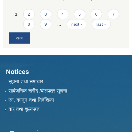
Pages
1
2
3
4
5
6
7
8
9
…
next ›
last »
अन्य
Notices
सूचना तथा समाचार
सार्वजनिक खरीद /बोलपत्र सूचना
एन, कानुन तथा निर्देशिका
कर तथा शुल्कहरु