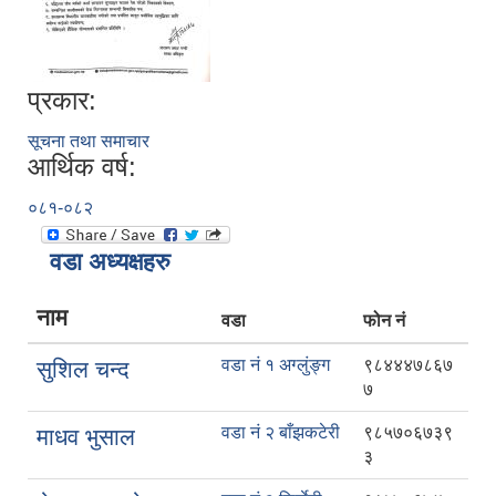
प्रकार:
सूचना तथा समाचार
आर्थिक वर्ष:
०८१-०८२
वडा अध्यक्षहरु
नाम
वडा
फोन नं
वडा नं १ अग्लुंङ्ग
९८४४४७८६७
सुशिल चन्द
७
वडा नं २ बाँझकटेरी
९८५७०६७३९
माधव भुसाल
३