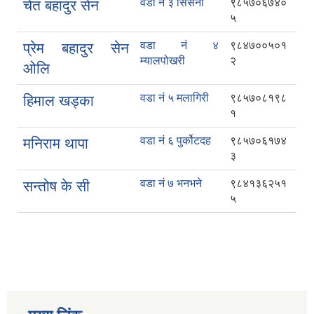
वडा नं ३ सिर्सेनी
९८५७०६७४०
चेत बहादुर सेन
५
वडा नं ४
९८४७००५०१
प्रेम बहादुर सेन
म्यालपोखरी
२
ओलि
वडा नं ५ मलागिरी
९८५७०८१९८
हिमाल खड्का
१
वडा नं ६ पुर्कोटदह
९८५७०६१७४
मनिराम थापा
३
वडा नं ७ भनभने
९८४१३६२५१
सन्तोष के सी
५