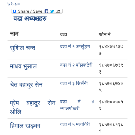
७९-८०
वडा अध्यक्षहरु
नाम
वडा
फोन नं
वडा नं १ अग्लुंङ्ग
९८४४४७८६७
सुशिल चन्द
७
वडा नं २ बाँझकटेरी
९८५७०६७३९
माधव भुसाल
३
वडा नं ३ सिर्सेनी
९८५७०६७४०
चेत बहादुर सेन
५
वडा नं ४
९८४७००५०१
प्रेम बहादुर सेन
म्यालपोखरी
२
ओलि
वडा नं ५ मलागिरी
९८५७०८१९८
हिमाल खड्का
१