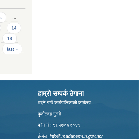
s
…
14
18
last »
हाम्रो सम्पर्क ठेगाना
मदने गाउँ कार्यपालिकाको कार्यलय
पुर्कोटदह गुल्मी
फोन नं : ९८५७०४९०४९
ई-मेल :
info@madanemun.gov.np
/