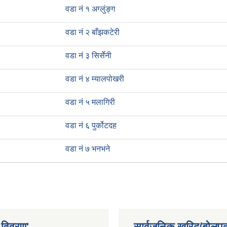
वडा नं १ अग्लुंङ्ग
वडा नं २ बाँझकटेरी
वडा नं ३ सिर्सेनी
वडा नं ४ म्यालपोखरी
वडा नं ५ मलागिरी
वडा नं ६ पुर्कोटदह
वडा नं ७ भनभने
 विवरण'
सार्वजनिक खरिद/बोलपत