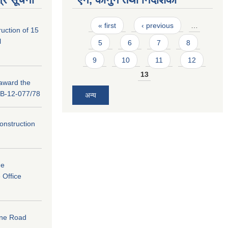
Pages
« first
‹ previous
…
ruction of 15
l
5
6
7
8
9
10
11
12
13
 award the
B-12-077/78
अन्य
-Construction
he
 Office
ane Road