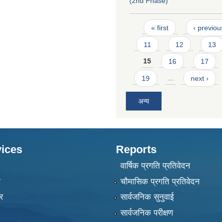
(2nd Phase)
Pages
« first
‹ previou
11
12
13
15
16
17
19
…
next ›
अन्य
ices
Reports
वार्षिक प्रगति प्रतिवेदन
ा
चौमासिक प्रगति प्रतिवेदन
र
सार्वजनिक सुनुवाई
सार्वजनिक परीक्षण