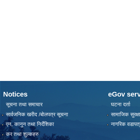
Notices
eGov serv
सूचना तथा समाचार
घटना दर्ता
सार्वजनिक खरीद /बोलपत्र सूचना
सामाजिक सुरक्ष
एन, कानुन तथा निर्देशिका
नागरिक वडापत्
कर तथा शुल्कहरु