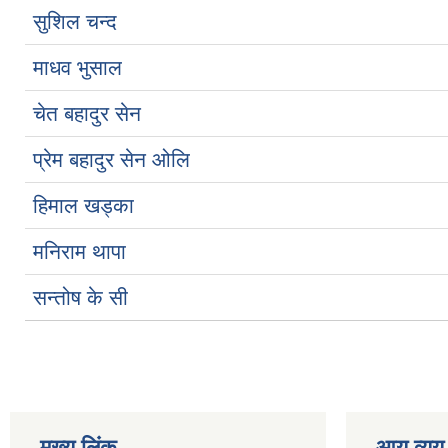
सुशिल चन्द
माधव भुसाल
चेत बहादुर सेन
प्रेम बहादुर सेन ओलि
हिमाल खड्का
मनिराम थापा
सन्तोष के सी
मुख्य लिंक
आय व्यय