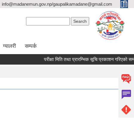
info@madanemun.gov.np/gaupalikamadane@gmail.com
Search form
Search
ग्यालरी
सम्पर्क
परीक्षा मिति तथा प्रारम्भिक सूचि प्रकाशन गरिएको सम्बन्धी