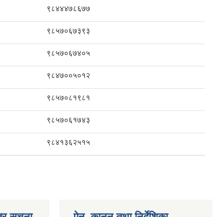
९८४४४७८६७७
९८५७०६७३९३
९८५७०६७४०५
९८४७००५०१२
९८५७०८१९८१
९८५७०६१७४३
९८४१३६२५१५
्र सूचना
ऐन, कानुन तथा निर्देशिका