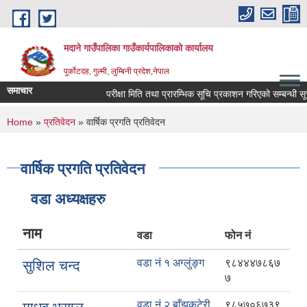
Skip to main content
मदाने गाउँपालिका गाउँकार्यपालिकाको कार्यालय
पुर्कोटदह, गुल्मी, लुम्बिनी प्रदेश,नेपाल
समाचार
परीक्षा मिति तथा प्रारम्भिक सूचि प्रकाशन गरिएको सम्बन्धी सूचन
You are here
Home
»
प्रतिवेदन
» वार्षिक प्रगति प्रतिवेदन
वार्षिक प्रगति प्रतिवेदन
वडा अध्यक्षहरु
नाम
वडा
फोन नं
वडा नं १ अग्लुंङ्ग
९८४४४७८६७
सुशिल चन्द
७
वडा नं २ बाँझकटेरी
९८५७०६७३९