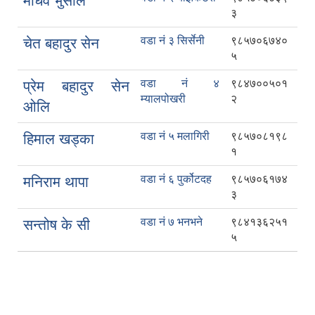
माधव भुसाल
३
वडा नं ३ सिर्सेनी
९८५७०६७४०
चेत बहादुर सेन
५
वडा नं ४
९८४७००५०१
प्रेम बहादुर सेन
म्यालपोखरी
२
ओलि
वडा नं ५ मलागिरी
९८५७०८१९८
हिमाल खड्का
१
वडा नं ६ पुर्कोटदह
९८५७०६१७४
मनिराम थापा
३
वडा नं ७ भनभने
९८४१३६२५१
सन्तोष के सी
५